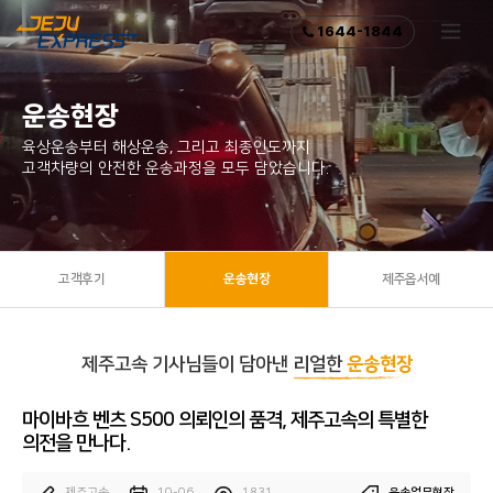
1644-1844
운송현장
육상운송부터 해상운송, 그리고 최종인도까지
고객차량의 안전한 운송과정을 모두 담았습니다.
고객후기
운송현장
제주옵서예
제주고속 기사님들이 담아낸
리얼한
운송현장
마이바흐 벤츠 S500 의뢰인의 품격, 제주고속의 특별한
의전을 만나다.