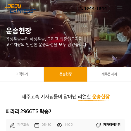
1644-1844
운송현장
육상운송부터 해상운송, 그리고 최종인도까지
고객차량의 안전한 운송과정을 모두 담았습니다.
고객후기
운송현장
제주옵서예
제주고속 기사님들이 담아낸
리얼한
운송현장
페라리 296GTS 탁송기
제주고속
05-30
1406
카캐리어현장