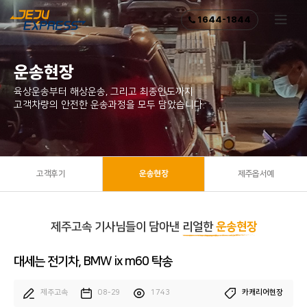
1644-1844
운송현장
육상운송부터 해상운송, 그리고 최종인도까지
고객차량의 안전한 운송과정을 모두 담았습니다.
고객후기
운송현장
제주옵서예
제주고속 기사님들이 담아낸
리얼한
운송현장
대세는 전기차, BMW ix m60 탁송
제주고속
08-29
1743
카캐리어현장