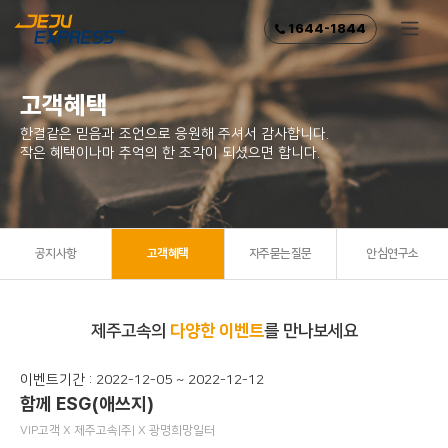
1644-1844
고객혜택
한결같은 믿음과 조언으로 응원해 주셔서 감사합니다.
작은 혜택이나마 추억의 한 조각이 되셨으면 합니다.
공지사항
고객혜택
자주묻는질문
안심연구소
제주고속의
다양한 이벤트
를 만나보세요
이벤트기간 : 2022-12-05 ~ 2022-12-12
함께 ESG(애쓰지)
VIP고객 X 제주고속|주| X 광명희망일터